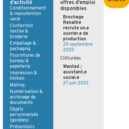
d'activité
offres d'emploi
Conditionnement
disponibles
& manutention
Brochage
varié
Renaître
Confection
recrute un.e
textile &
ouvrier.e de
broderie
production
Emballage &
20 septembre
packaging
2025
Fournitures de
Clôturées
bureau &
papeterie
Wanted :
assistant.e
Impression &
social.e
finition
27 juin 2022
Mailing
Numérisation &
archivage de
documents
Objets
personnalisés
(goodies)
Présentoirs