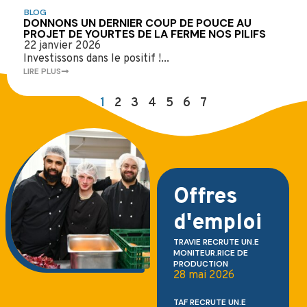
BLOG
DONNONS UN DERNIER COUP DE POUCE AU
PROJET DE YOURTES DE LA FERME NOS PILIFS
22 janvier 2026
Investissons dans le positif !...
LIRE PLUS
1
2
3
4
5
6
7
Offres
d'emploi
TRAVIE RECRUTE UN.E
MONITEUR.RICE DE
PRODUCTION
28 mai 2026
TAF RECRUTE UN.E