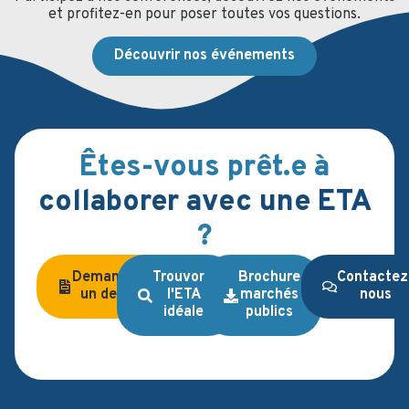
et profitez-en pour poser toutes vos questions.
Découvrir nos événements
Êtes-vous prêt.e à
collaborer avec une ETA
?
Demandez
Trouvons
Brochure
Contactez
un devis
l'ETA
marchés
nous
idéale
publics