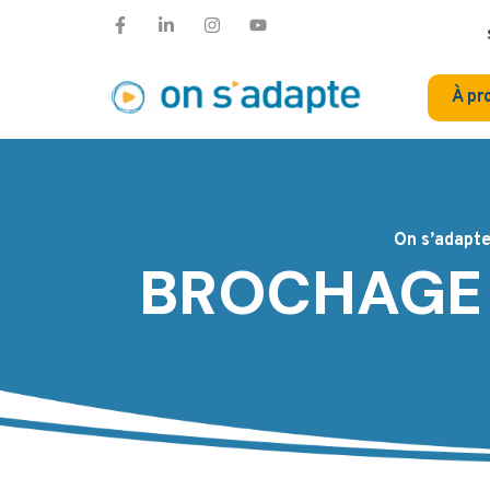
À pr
On s’adapt
BROCHAGE 