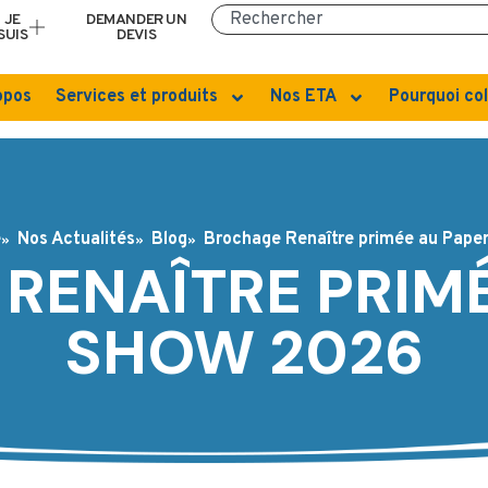
JE
DEMANDER UN
SUIS
DEVIS
opos
Services et produits
Nos ETA
Pourquoi col
e
Nos Actualités
Blog
Brochage Renaître primée au Pape
RENAÎTRE PRIMÉ
SHOW 2026