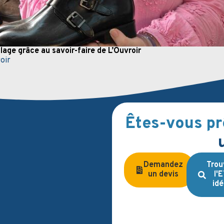
age grâce au savoir-faire de L’Ouvroir
oir
Êtes-vous pr
Demandez
Trou
un devis
l'
idé