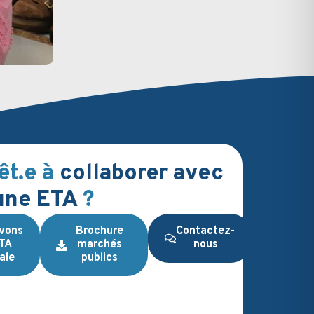
Fête des Pères :
Posté le
12 juin
êt.e à
collaborer avec
une ETA
?
vons
Brochure
Contactez-
ETA
marchés
nous
ale
publics