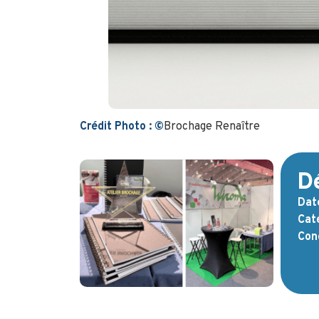
Crédit Photo :
©
Brochage Renaître
Dé
Date
Caté
Con