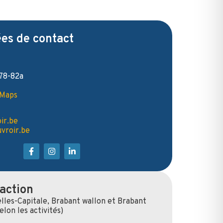
es de contact
78-82a
 Maps
ir.be
vroir.be
action
lles-Capitale, Brabant wallon et Brabant
elon les activités)