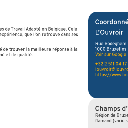
Coordonné
es de Travail Adapté en Belgique. Cela
L’Ouvroir
expérience, que l’on retrouve dans ses
Rue Bodeghem 
1000 Bruxelles
é de trouver la meilleure réponse à la
Voir sur Google
né et de qualité.
+32 2 511 04 17
louvroir@louvro
https://www.lou
Champs d'
Région de Bruxe
flamand (varie s