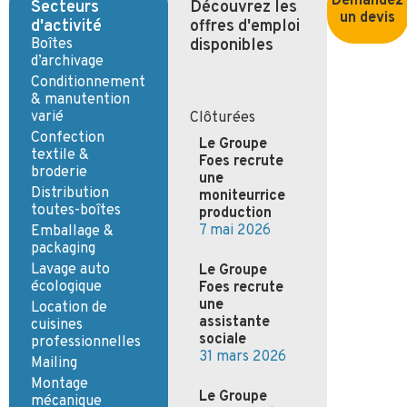
Demandez
Secteurs
Découvrez les
un devis
d'activité
offres d'emploi
Boîtes
disponibles
d’archivage
Conditionnement
& manutention
varié
Clôturées
Confection
Le Groupe
textile &
Foes recrute
broderie
un·e
Distribution
moniteur·rice
toutes-boîtes
production
7 mai 2026
Emballage &
packaging
Lavage auto
Le Groupe
écologique
Foes recrute
un·e
Location de
assistant·e
cuisines
social·e
professionnelles
31 mars 2026
Mailing
Montage
Le Groupe
mécanique