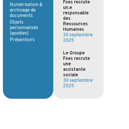
Foes recrute
Numérisation &
un.e
archivage de
responsable
documents
des
Objets
Ressources
personnalisés
Humaines
(goodies)
30 septembre
Présentoirs
2025
Le Groupe
Foes recrute
un·e
assistant·e
social·e
30 septembre
2025