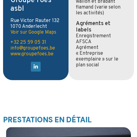
Groupe Foes
wallon et Brabant
asbl
flamand (varie selon
les activités)
Rue Victor Rauter 132
Agréments et
1070 Anderlecht
labels
Voir sur Google Maps
Enregistrement
AFSCA
+32 25 59 05 31
Agrément
info@groupefoes.be
« Entreprise
www.groupefoes.be
exemplaire » sur le
plan social
PRESTATIONS EN DÉTAIL