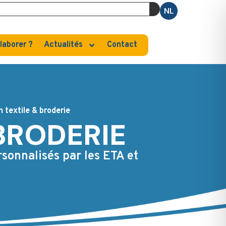
NL
laborer ?
Actualités
Contact
 textile & broderie
BRODERIE
rsonnalisés par les ETA et