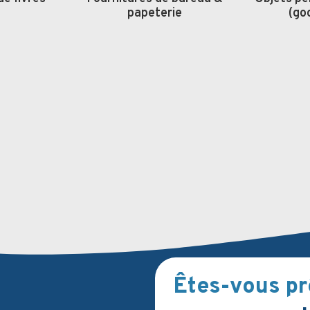
papeterie
(go
Êtes-vous pr