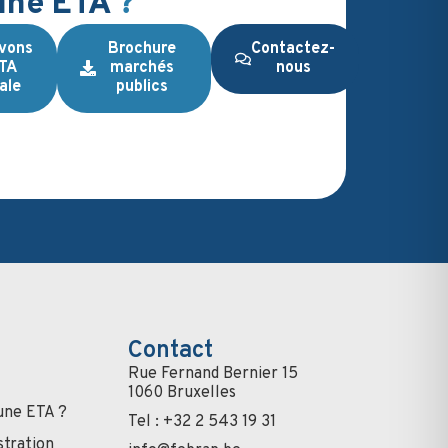
une ETA
?
vons
Brochure
Contactez-
ETA
marchés
nous
ale
publics
Contact
Rue Fernand Bernier 15
1060 Bruxelles
une ETA ?
Tel : +32 2 543 19 31
stration