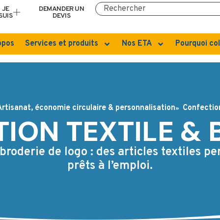
JE
DEMANDER UN
SUIS
DEVIS
opos
Services et produits
Nos ETA
Pourquoi col
Artisanat, économie circulaire & personnalisation
Confection
ION TEXTILE & 
broderie de logo : des articles textiles pe
prêts à l’emploi.