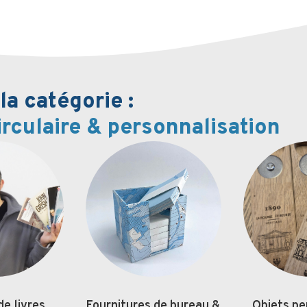
a catégorie :
rculaire & personnalisation
de livres
Fournitures de bureau &
Objets pe