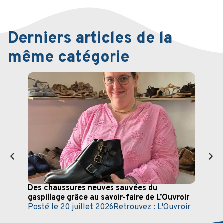
Derniers articles de la
même catégorie
Des chaussures neuves sauvées du
Fête
gaspillage grâce au savoir-faire de L’Ouvroir
dura
Posté le
20 juillet 2026
Retrouvez :
L'Ouvroir
Post
Retr