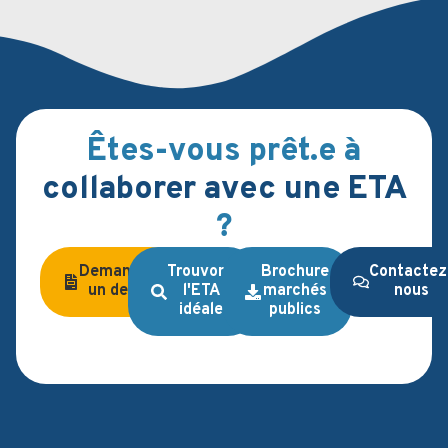
Serr
Êtes-vous prêt.e à
collaborer avec une ETA
?
Demandez
Trouvons
Brochure
Contactez
un devis
l'ETA
marchés
nous
idéale
publics