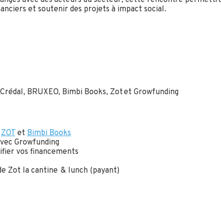
nanciers et soutenir des projets à impact social.
c Crédal, BRUXEO, Bimbi Books, Zot et Growfunding
:
ZOT
et
Bimbi Books
avec Growfunding
ifier vos financements
de Zot la cantine & lunch (payant)