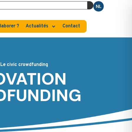
NL
laborer ?
Actualités
Contact
 Le civic crowdfunding
OVATION
WDFUNDING