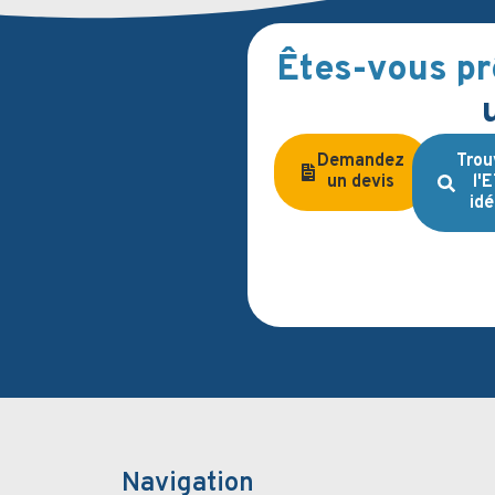
Êtes-vous pr
Demandez
Trou
un devis
l'
idé
Navigation