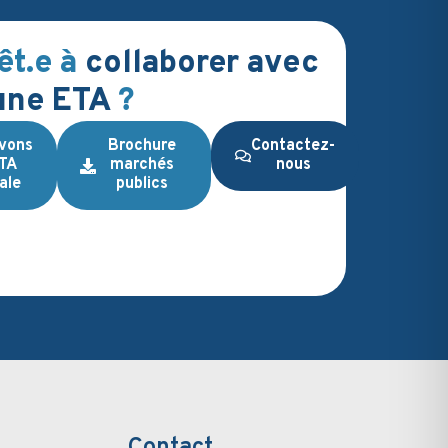
êt.e à
collaborer avec
une ETA
?
vons
Brochure
Contactez-
ETA
marchés
nous
ale
publics