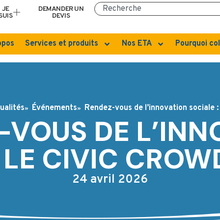
JE
DEMANDER UN
SUIS
DEVIS
opos
Services et produits
Nos ETA
Pourquoi col
ualités
Événements
Rendez-vous de l’innovation sociale :
-VOUS DE L’INN
: LE CIVIC CRO
24 avril 2026