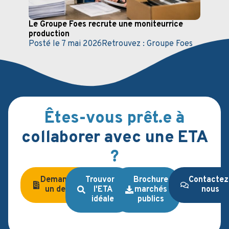
Le Groupe Foes recrute un·e moniteur·rice
La F
production
et Su
Posté le
7 mai 2026
Retrouvez :
Groupe Foes
Post
Retr
Êtes-vous prêt.e à
collaborer avec une ETA
?
Demandez
Trouvons
Brochure
Contactez
un devis
l'ETA
marchés
nous
idéale
publics