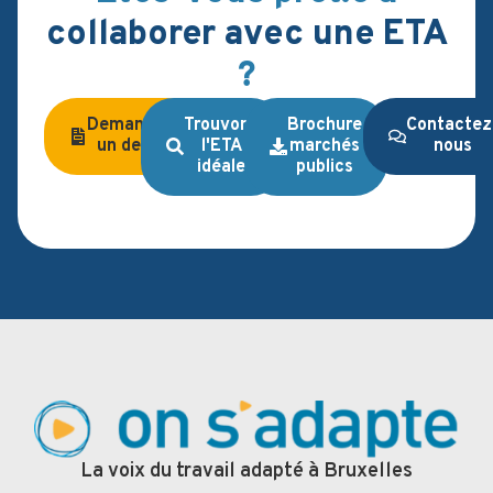
collaborer avec une ETA
?
Demandez
Trouvons
Brochure
Contactez
un devis
l'ETA
marchés
nous
idéale
publics
La voix du travail adapté à Bruxelles