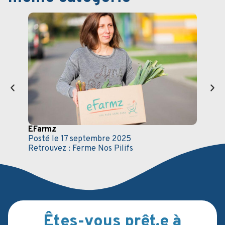
EFarmz
Solv
Posté le
17 septembre 2025
soci
Retrouvez :
Ferme Nos Pilifs
Post
Retr
Êtes-vous prêt.e à