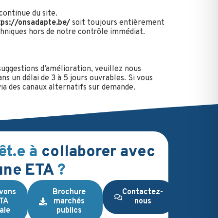
continue du site.
tps://onsadapte.be/
soit toujours entièrement
echniques hors de notre contrôle immédiat.
suggestions d’amélioration, veuillez nous
 un délai de 3 à 5 jours ouvrables. Si vous
via des canaux alternatifs sur demande.
êt.e à
collaborer avec
une ETA
?
vons
Brochure
Contactez-
ETA
marchés
nous
ale
publics